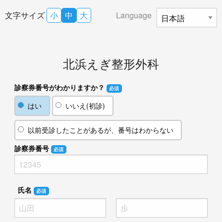
文字サイズ
小
中
大
Language
北浜えぎ整形外科
診察券番号がわかりますか？
必須
はい
いいえ(初診)
以前受診したことがあるが、番号はわからない
診察券番号
必須
氏名
必須