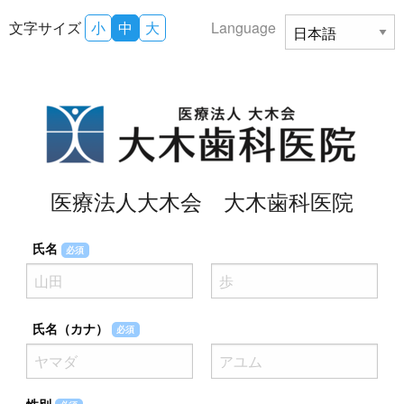
文字サイズ
小
中
大
Language
医療法人大木会 大木歯科医院
氏名
必須
氏名（カナ）
必須
性別