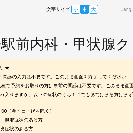
文字サイズ
小
中
大
Lang
橋駅前内科・甲状腺ク
さい★
は問診の入力は不要です。このまま画面を終了してください
接種で予約をお取りの方は事前の問診は不要です。このまま画
れ入りますが、以下の症状のうち１つでもあてはまる方はまずお
0～17:00（金・日・祝を除く）
ず、風邪症状のある方
腸炎症状のある方