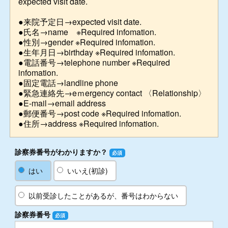
expected visit date.
●来院予定日→expected visit date.
●氏名→name ※Required infomation.
●性別→gender ※Required infomation.
●生年月日→birthday ※Required infomation.
●電話番号→telephone number ※Required
infomation.
●固定電話→landline phone
●緊急連絡先→eｍergency contact 〈Relationship〉
●E-mail→email address
●郵便番号→post code ※Required infomation.
●住所→address ※Required infomation.
診察券番号がわかりますか？
必須
はい
いいえ(初診)
以前受診したことがあるが、番号はわからない
診察券番号
必須