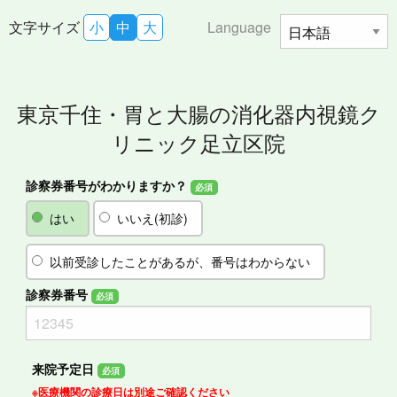
文字サイズ
小
中
大
Language
東京千住・胃と大腸の消化器内視鏡ク
リニック足立区院
診察券番号がわかりますか？
必須
はい
いいえ(初診)
以前受診したことがあるが、番号はわからない
診察券番号
必須
来院予定日
必須
※医療機関の診療日は別途ご確認ください