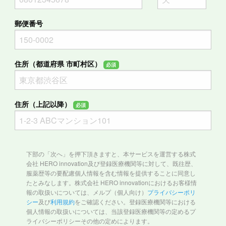
郵便番号
住所（都道府県 市町村区）
必須
住所（上記以降）
必須
下部の「次へ」を押下頂きますと、本サービスを運営する株式
会社 HERO innovation及び登録医療機関等に対して、既往歴、
服薬歴等の要配慮個人情報を含む情報を提供することに同意し
たとみなします。株式会社 HERO innovationにおけるお客様情
報の取扱いについては、メルプ（個人向け）
プライバシーポリ
シー
及び
利用規約
をご確認ください。登録医療機関等における
個人情報の取扱いについては、当該登録医療機関等の定めるプ
ライバシーポリシーその他の定めによります。