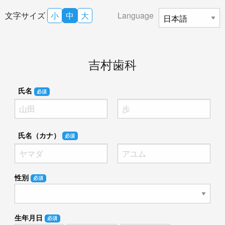
文字サイズ
小
中
大
Language
吉村歯科
氏名
必須
氏名（カナ）
必須
性別
必須
生年月日
必須