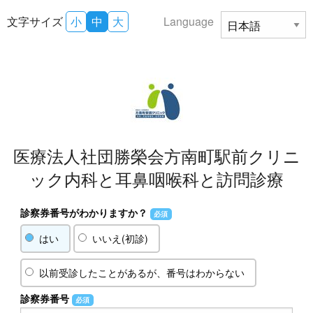
文字サイズ
小
中
大
Language
医療法人社団勝榮会方南町駅前クリニ
ック内科と耳鼻咽喉科と訪問診療
診察券番号がわかりますか？
必須
はい
いいえ(初診)
以前受診したことがあるが、番号はわからない
診察券番号
必須