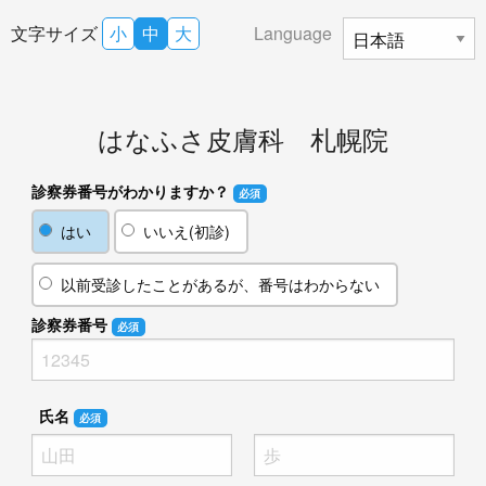
文字サイズ
小
中
大
Language
はなふさ皮膚科 札幌院
診察券番号がわかりますか？
必須
はい
いいえ(初診)
以前受診したことがあるが、番号はわからない
診察券番号
必須
氏名
必須