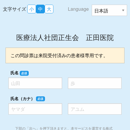
文字サイズ
小
中
大
Language
医療法人社団正生会 正田医院
この問診票は来院受付済みの患者様専用です。
氏名
必須
氏名（カナ）
必須
下部の「次へ」を押下頂きますと、本サービスを運営する株式