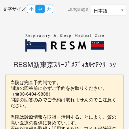
文字サイズ
小
中
大
Language
RESM新東京ｽﾘｰﾌﾟﾒﾃﾞｨｶﾙｹｱｸﾘﾆｯｸ
当院は完全予約制です。
問診の回答前に必ずご予約をお取りください。
（☎03-6404-9838）
問診の回答のみでご予約は取れませんのでご注意く
ださい。
当院は診療情報を取得・活用することにより、質の
高い医療の提供に努めています。
正確な情報を取得・活用するため、マイナ保険証の