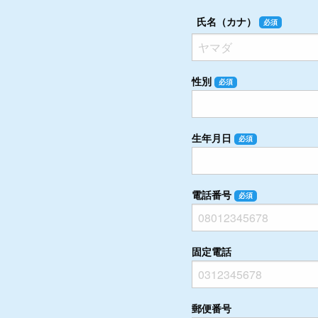
氏名（カナ）
必須
性別
必須
生年月日
必須
電話番号
必須
固定電話
郵便番号