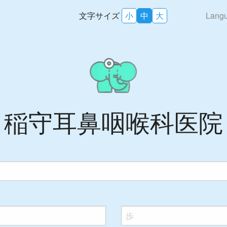
文字サイズ
小
中
大
Lang
稲守耳鼻咽喉科医院