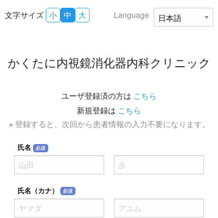
文字サイズ
小
中
大
Language
かくたに内視鏡消化器内科クリニック
ユーザ登録済の方は
こちら
新規登録は
こちら
※ 登録すると、次回から患者情報の入力不要になります。
氏名
必須
氏名（カナ）
必須