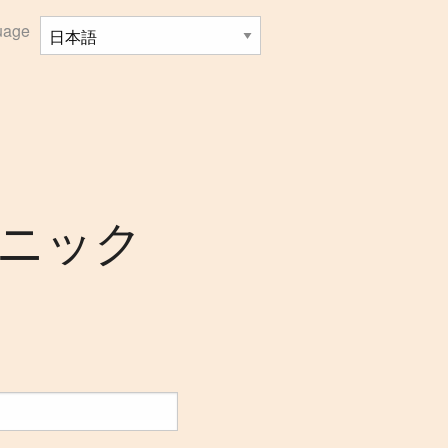
uage
ニック