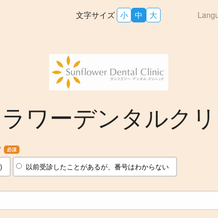
文字サイズ
小
中
大
Lang
フラワーデンタルクリ
？
必須
)
以前受診したことがあるが、番号はわからない