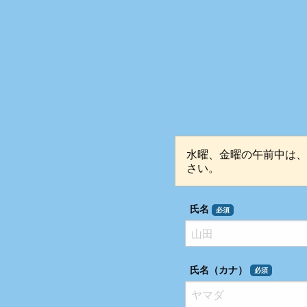
水曜、金曜の午前中は、
さい。
氏名
必須
氏名（カナ）
必須